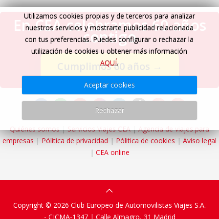
Utilizamos cookies propias y de terceros para analizar
En CEA celebramos 60 años
nuestros servicios y mostrarte publicidad relacionada
contigo
con tus preferencias. Puedes configurar o rechazar la
utilización de cookies u obtener más información
AQUÍ
.
Cumplimos 60 años
→
Aceptar cookies
Rechazar
Quiénes somos
|
Servicios Viajes CEA
|
Agencia de viajes para
empresas
|
Pólitica de privacidad
|
Pólitica de cookies
|
Aviso legal
|
CEA online
Copyright © 2026 Club Europeo de Automovilistas Viajes S.A.
- CICMA-1347 |
Calle Almagro, 31
Madrid