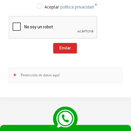
Aceptar
política privacidad
Enviar
Protección de datos aquí
Responsable
: Club Europeo de Automovilistas Viajes, S.A. como responsable de esta
web.
Finalidad de la recogida y tratamiento de los datos personales
: Dar respuesta a la
consulta planteada.
Legitimación
: Consentimiento del interesado.
Destinatarios
: Plataforma de Mail marketing-Empresas del grupo CEA.
Información adicional
: En la
Política de Privacidad
de VIAJESCEA encontrarás