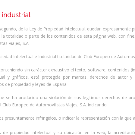
industrial
fo segundo, de la Ley de Propiedad Intelectual, quedan expresamente pr
e la totalidad o parte de los contenidos de esta página web, con fin
tas Viajes, S.A.
dad Intelectual e Industrial titularidad de Club Europeo de Automovil
 conteniendo sin carácter exhaustivo el texto, software, contenidos (
sual y gráficos, está protegida por marcas, derechos de autor y
os de propiedad y leyes de España.
ue se ha producido una violación de sus legítimos derechos de prop
l Club Europeo de Automovilistas Viajes, S.A. indicando:
os presuntamente infringidos, o indicar la representación con la que 
 de propiedad intelectual y su ubicación en la web, la acreditaci