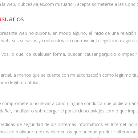
a la web, clubceaviajes.com (“usuario”) acepta someterse a las Cond
usuarios
 presente web no supone, en modo alguno, el inicio de una relación 
web, sus servicios y contenidos sin contravenir la legislación vigente,
esivos, o que, de cualquier forma, puedan causar perjuicio o impedi
parcial, a menos que se cuente con mi autorización como legítimo titu
omo legítimo titular;
o se compromete a no llevar a cabo ninguna conducta que pudiera daña
dañar, inutilizar o sobrecargar el portal clubceaviajes.com o que impid
medidas de seguridad de los sistemas informáticos en Internet no 
stencia de malware u otros elementos que puedan producir alteracion