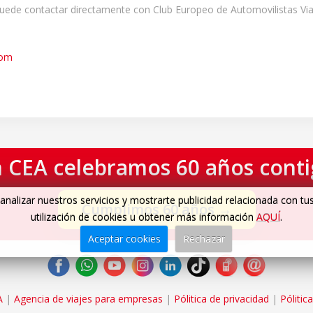
puede contactar directamente con Club Europeo de Automovilistas Viaj
com
 CEA celebramos 60 años cont
analizar nuestros servicios y mostrarte publicidad relacionada con tu
Cumplimos 60 años
→
utilización de cookies u obtener más información
AQUÍ
.
Aceptar cookies
Rechazar
A
|
Agencia de viajes para empresas
|
Pólitica de privacidad
|
Pólitic