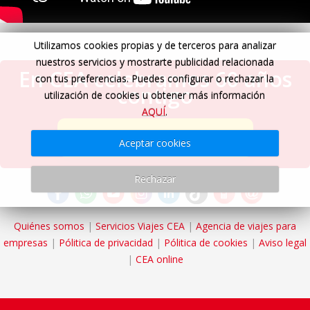
Utilizamos cookies propias y de terceros para analizar
nuestros servicios y mostrarte publicidad relacionada
En CEA celebramos 60 años
con tus preferencias. Puedes configurar o rechazar la
contigo
utilización de cookies u obtener más información
AQUÍ
.
Cumplimos 60 años
→
Aceptar cookies
Rechazar
Quiénes somos
|
Servicios Viajes CEA
|
Agencia de viajes para
empresas
|
Pólitica de privacidad
|
Pólitica de cookies
|
Aviso legal
|
CEA online