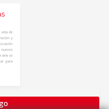
as
 vida de
ración y
 ocasión
 nuevos
e oro
se
ar para
igo