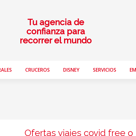
Tu agencia de
confianza para
recorrer el mundo
RALES
CRUCEROS
DISNEY
SERVICIOS
EM
Ofertas viajes covid free o