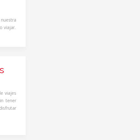
 nuestra
 viajar.
s
de viajes
in tener
isfrutar