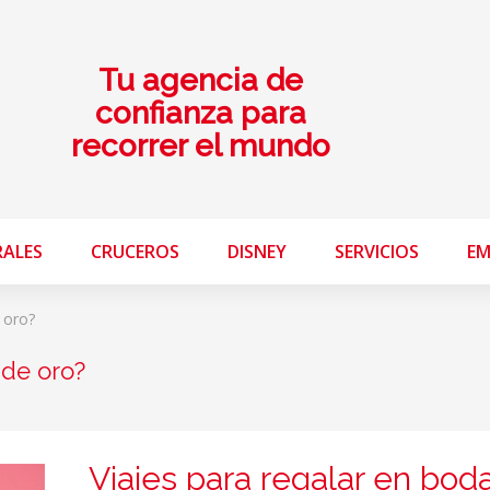
Tu agencia de
confianza para
recorrer el mundo
RALES
CRUCEROS
DISNEY
SERVICIOS
EM
 oro?
 de oro?
Viajes para regalar en bod