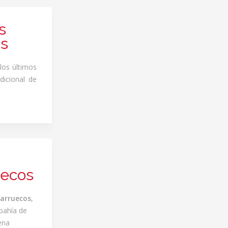
s
es
 los últimos
dicional de
uecos
arruecos
,
bahía de
ena