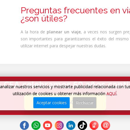
Preguntas frecuentes en vi
¿son útiles?
A la hora de
planear un viaje
, a veces nos surgen pr
son importantes para garantizarnos el éxito del mism
utilizar internet para despejar nuestras dudas.
 CEA celebramos 60 años cont
analizar nuestros servicios y mostrarte publicidad relacionada con tu
utilización de cookies u obtener más información
AQUÍ
.
Cumplimos 60 años
→
Aceptar cookies
Rechazar