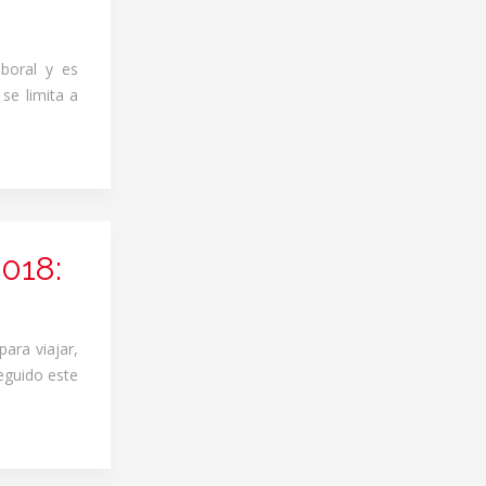
boral y es
 se limita a
2018:
ara viajar,
eguido este