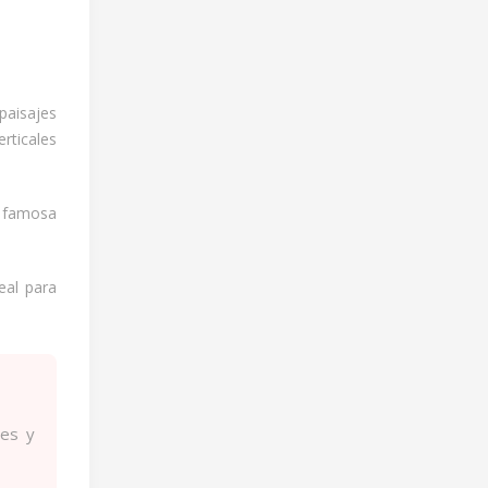
aisajes
rticales
s famosa
eal para
nes y