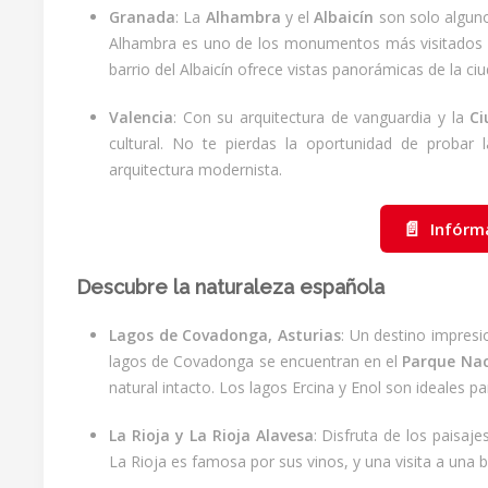
Granada
: La
Alhambra
y el
Albaicín
son solo algunos
Alhambra es uno de los monumentos más visitados de
barrio del Albaicín ofrece vistas panorámicas de la ci
Valencia
: Con su arquitectura de vanguardia y la
Ci
cultural. No te pierdas la oportunidad de probar 
arquitectura modernista.
📄
Infórm
Descubre la naturaleza española
Lagos de Covadonga, Asturias
: Un destino impres
lagos de Covadonga se encuentran en el
Parque Nac
natural intacto. Los lagos Ercina y Enol son ideales para
La Rioja y La Rioja Alavesa
: Disfruta de los paisaje
La Rioja es famosa por sus vinos, y una visita a una 