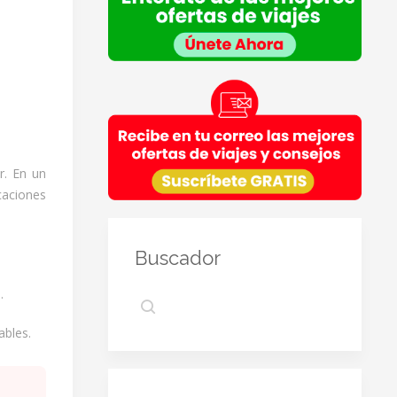
Legitimación
: Consentimiento del interesado.
Destinatarios
: Plataforma de Mail marketing-
Empresas del grupo CEA.
Información adicional
: En la
Política de Privacidad
de VIAJESCEA encontrarás información adicional
sobre la recopilación y el uso de su información
personal por parte de VIAJESCEA, incluida
información sobre acceso, conservación,
rectificación, eliminación, seguridad y otros temas.
r. En un
caciones
Buscador
.
ables.