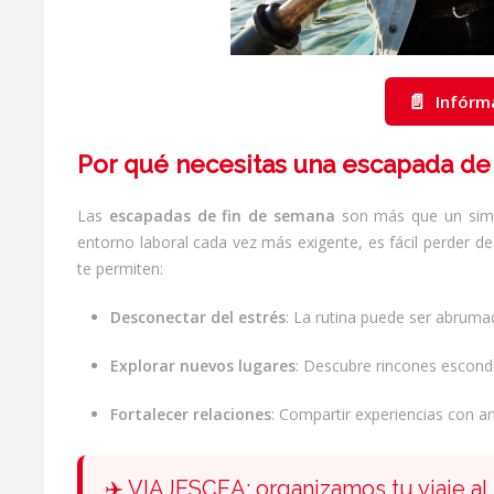
📄
Infórm
Por qué necesitas una escapada de
Las
escapadas de fin de semana
son más que un simpl
entorno laboral cada vez más exigente, es fácil perder de 
te permiten:
Desconectar del estrés
: La rutina puede ser abruma
Explorar nuevos lugares
: Descubre rincones escondi
Fortalecer relaciones
: Compartir experiencias con am
✈️ VIAJESCEA: organizamos tu viaje al