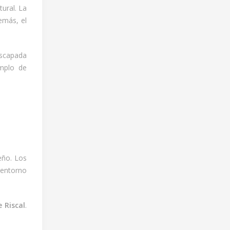
tural. La
emás, el
escapada
emplo de
eño. Los
 entorno
 Riscal
.