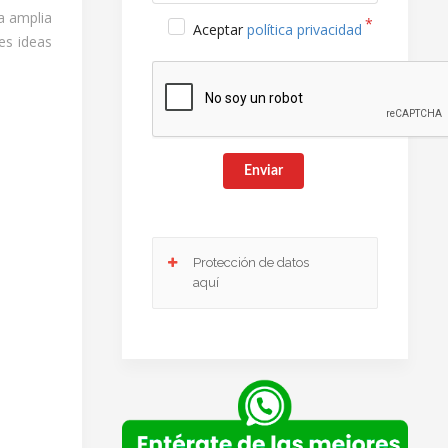
a amplia
Aceptar
política privacidad
es ideas
Enviar
Protección de datos
aquí
Responsable
: Club Europeo de Automovilistas
Viajes, S.A. como responsable de esta web.
Finalidad de la recogida y tratamiento de los
datos personales
: Dar respuesta a la consulta
planteada.