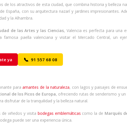
 de los atractivos de esta ciudad, que combina historia y belleza na
 España, con su arquitectura nazarí y jardines impresionantes. Ad
udad y la Alhambra.
udad de las Artes y las Ciencias
, Valencia es perfecta para una 
la famosa paella valenciana y visitar el Mercado Central, un ej
📞
ate ya
91 557 68 08
ionante para
amantes de la naturaleza
, con lagos y paisajes de ensu
ional de los Picos de Europa
, ofreciendo rutas de senderismo y un
 disfrutar de la tranquilidad y la belleza natural.
s de viñedos y visita
bodegas emblemáticas
como la de
Marqués de
bodega puede ser una experiencia única.