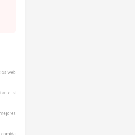
itios web
tante si
 mejores
a comida