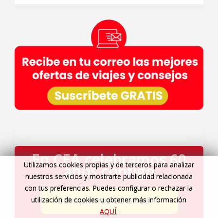
En CEA celebramos 60
Utilizamos cookies propias y de terceros para analizar
años contigo
nuestros servicios y mostrarte publicidad relacionada
con tus preferencias. Puedes configurar o rechazar la
Cumplimos 60 años
→
utilización de cookies u obtener más información
AQUÍ
.