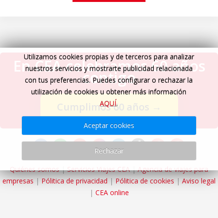
Utilizamos cookies propias y de terceros para analizar
En CEA celebramos 60 años
nuestros servicios y mostrarte publicidad relacionada
contigo
con tus preferencias. Puedes configurar o rechazar la
utilización de cookies u obtener más información
AQUÍ
.
Cumplimos 60 años
→
Aceptar cookies
Rechazar
Quiénes somos
|
Servicios Viajes CEA
|
Agencia de viajes para
empresas
|
Pólitica de privacidad
|
Pólitica de cookies
|
Aviso legal
|
CEA online