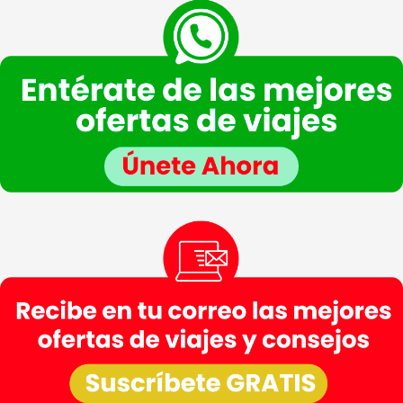
consulta planteada.
Legitimación
: Consentimiento del interesado.
Destinatarios
: Plataforma de Mail marketing-Empresas del grupo CEA.
Información adicional
: En la
Política de Privacidad
de VIAJESCEA encontrarás
información adicional sobre la recopilación y el uso de su información personal por parte
de VIAJESCEA, incluida información sobre acceso, conservación, rectificación, eliminación,
seguridad y otros temas.