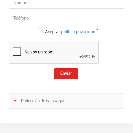
Aceptar
política privacidad
Enviar
Protección de datos aquí
Responsable
: Club Europeo de Automovilistas Viajes, S.A. como responsable de esta
web.
Finalidad de la recogida y tratamiento de los datos personales
: Dar respuesta a la