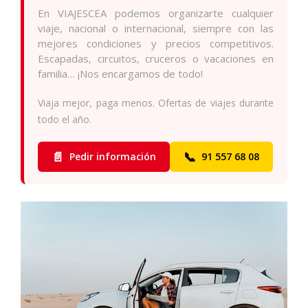
En VIAJESCEA podemos organizarte cualquier
viaje, nacional o internacional, siempre con las
mejores condiciones y precios competitivos.
Escapadas, circuitos, cruceros o vacaciones en
familia… ¡Nos encargamos de todo!
Viaja mejor, paga menos. Ofertas de viajes durante
todo el año.
📄
📞
Pedir información
91 557 68 08