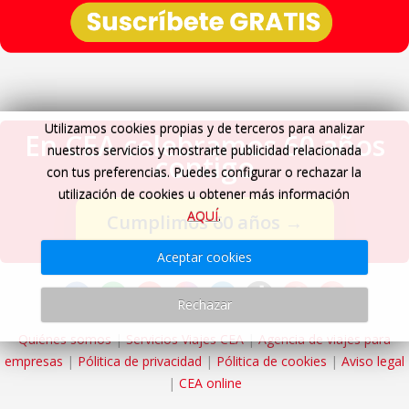
Utilizamos cookies propias y de terceros para analizar
En CEA celebramos 60 años
nuestros servicios y mostrarte publicidad relacionada
contigo
con tus preferencias. Puedes configurar o rechazar la
utilización de cookies u obtener más información
AQUÍ
.
Cumplimos 60 años
→
Aceptar cookies
Rechazar
Quiénes somos
|
Servicios Viajes CEA
|
Agencia de viajes para
empresas
|
Pólitica de privacidad
|
Pólitica de cookies
|
Aviso legal
|
CEA online