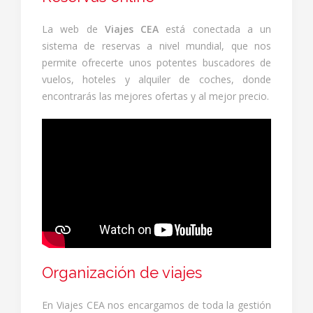
La web de
Viajes CEA
está conectada a un
sistema de reservas a nivel mundial, que nos
permite ofrecerte unos potentes buscadores de
vuelos, hoteles y alquiler de coches, donde
encontrarás las mejores ofertas y al mejor precio.
Organización de viajes
En Viajes CEA nos encargamos de toda la gestión