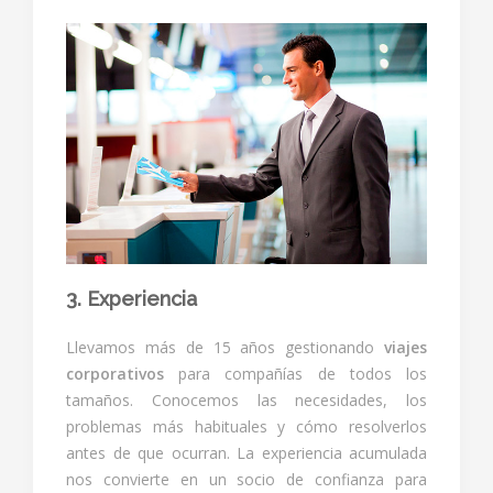
3. Experiencia
Llevamos más de 15 años gestionando
viajes
corporativos
para compañías de todos los
tamaños. Conocemos las necesidades, los
problemas más habituales y cómo resolverlos
antes de que ocurran. La experiencia acumulada
nos convierte en un socio de confianza para