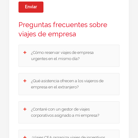
Enviar
Preguntas frecuentes sobre
viajes de empresa
¿Cómo reservar viajes de empresa
urgentes en el mismo día?
En Viajes CEA gestionamos viajes de empresa
¿Qué asistencia ofrecen a los viajeros de
urgentes con confirmación inmediata en vuelos,
empresa en el extranjero?
hoteles y alquiler de vehículos. Si tu compañía
necesita un desplazamiento imprevisto, lo
resolvemos de forma rápida y segura.
Ponemos a disposición de cada empleado que
¿Contaré con un gestor de viajes
viaje por motivos laborales un servicio de
corporativos asignado a mi empresa?
asistencia 24/7 en viajes de empresa, con
asesoramiento médico y legal telefónico gratuito
en cualquier parte del mundo.
Sí. Cada cliente dispone de un gestor exclusivo de
¿Viajes CEA organiza viajes de incentivos