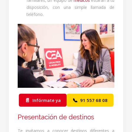
familiares, un equipo de
médicos
estarán a tu
disposición, con una simple llamada de
teléfono.
📄
📞
Infórmate ya
91 557 68 08
Presentación de destinos
Te invitamos a conocer destinos diferentes a