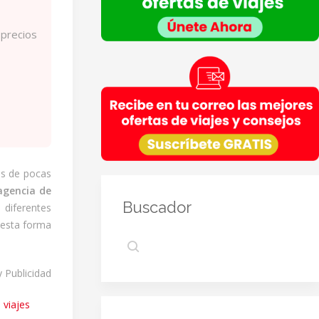
Empresas del grupo CEA.
Información adicional
: En la
Política de Privacidad
de
 precios
VIAJESCEA encontrarás información adicional sobre la
recopilación y el uso de su información personal por
parte de VIAJESCEA, incluida información sobre acceso,
conservación, rectificación, eliminación, seguridad y
otros temas.
as de pocas
agencia de
Buscador
 diferentes
 esta forma
y Publicidad
 viajes