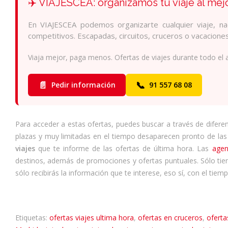
✈️ VIAJESCEA: organizamos tu viaje al mej
En VIAJESCEA podemos organizarte cualquier viaje, nac
competitivos. Escapadas, circuitos, cruceros o vacacion
Viaja mejor, paga menos. Ofertas de viajes durante todo el 
📄
📞
Pedir información
91 557 68 08
Para acceder a estas ofertas, puedes buscar a través de difere
plazas y muy limitadas en el tiempo desaparecen pronto de la
viajes
que te informe de las ofertas de última hora. Las
agen
destinos, además de promociones y ofertas puntuales. Sólo tien
sólo recibirás la información que te interese, eso sí, con el tiem
Etiquetas:
ofertas viajes ultima hora
,
ofertas en cruceros
,
oferta