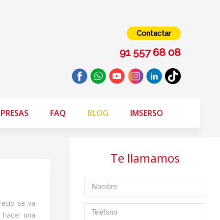
Contactar
91 557 68 08
PRESAS
FAQ
BLOG
IMSERSO
Te llamamos
recio se va
o hacer una