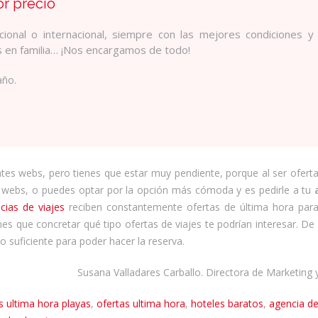
or precio
ional o internacional, siempre con las mejores condiciones y
es en familia… ¡Nos encargamos de todo!
año.
ntes webs, pero tienes que estar muy pendiente, porque al ser ofert
s webs, o puedes optar por la opción más cómoda y es pedirle a tu
cias de viajes
reciben constantemente ofertas de última hora para
es que concretar qué tipo ofertas de viajes te podrían interesar. De
po suficiente para poder hacer la reserva.
Susana Valladares Carballo. Directora de Marketing 
s ultima hora playas
,
ofertas ultima hora
,
hoteles baratos
,
agencia de