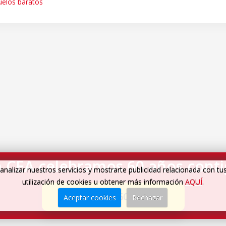
uelos baratos
 CEA celebramos 60 años cont
analizar nuestros servicios y mostrarte publicidad relacionada con tu
utilización de cookies u obtener más información
AQUÍ
.
Cumplimos 60 años
→
Aceptar cookies
Rechazar