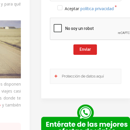
 y para qué
Aceptar
política privacidad
Enviar
Protección de datos aquí
es disponen
viajes casi
Responsable
: Club Europeo de Automovilistas Viajes,
os donde te
S.A. como responsable de esta web.
o
y también
Finalidad de la recogida y tratamiento de los datos
personales
: Dar respuesta a la consulta planteada.
Legitimación
: Consentimiento del interesado.
Destinatarios
: Plataforma de Mail marketing-