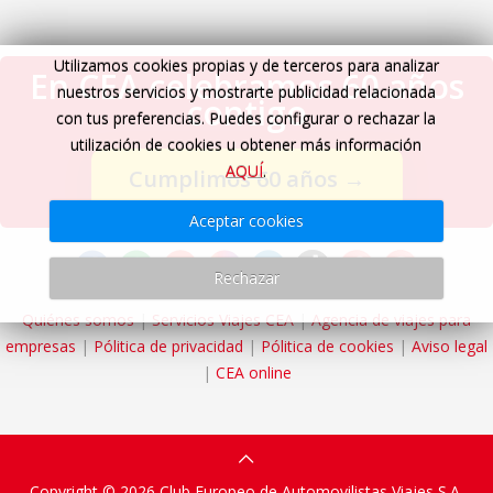
Utilizamos cookies propias y de terceros para analizar
En CEA celebramos 60 años
nuestros servicios y mostrarte publicidad relacionada
contigo
con tus preferencias. Puedes configurar o rechazar la
utilización de cookies u obtener más información
AQUÍ
.
Cumplimos 60 años
→
Aceptar cookies
Rechazar
Quiénes somos
|
Servicios Viajes CEA
|
Agencia de viajes para
empresas
|
Pólitica de privacidad
|
Pólitica de cookies
|
Aviso legal
|
CEA online
Copyright © 2026 Club Europeo de Automovilistas Viajes S.A.