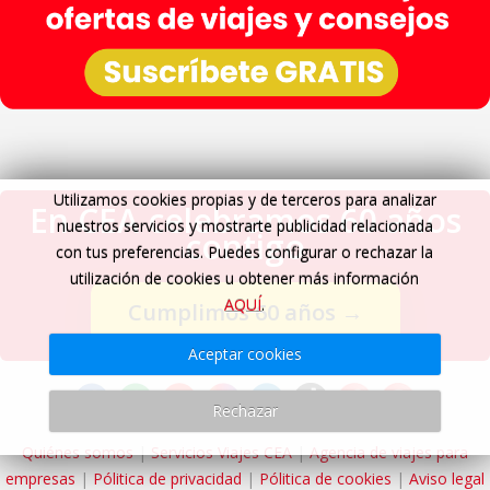
Utilizamos cookies propias y de terceros para analizar
En CEA celebramos 60 años
nuestros servicios y mostrarte publicidad relacionada
contigo
con tus preferencias. Puedes configurar o rechazar la
utilización de cookies u obtener más información
AQUÍ
.
Cumplimos 60 años
→
Aceptar cookies
Rechazar
Quiénes somos
|
Servicios Viajes CEA
|
Agencia de viajes para
empresas
|
Pólitica de privacidad
|
Pólitica de cookies
|
Aviso legal