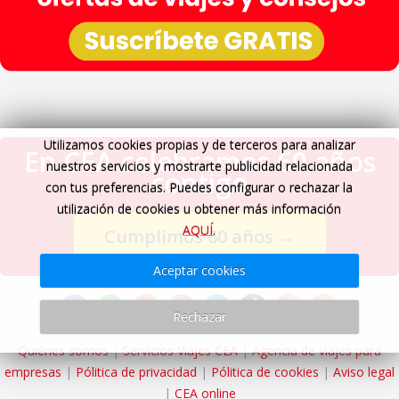
Utilizamos cookies propias y de terceros para analizar
En CEA celebramos 60 años
nuestros servicios y mostrarte publicidad relacionada
contigo
con tus preferencias. Puedes configurar o rechazar la
utilización de cookies u obtener más información
AQUÍ
.
Cumplimos 60 años
→
Aceptar cookies
Rechazar
Quiénes somos
|
Servicios Viajes CEA
|
Agencia de viajes para
empresas
|
Pólitica de privacidad
|
Pólitica de cookies
|
Aviso legal
|
CEA online