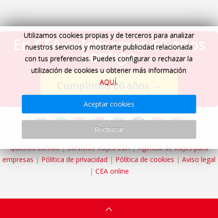
Utilizamos cookies propias y de terceros para analizar
En CEA celebramos 60 años
nuestros servicios y mostrarte publicidad relacionada
contigo
con tus preferencias. Puedes configurar o rechazar la
utilización de cookies u obtener más información
AQUÍ
.
Cumplimos 60 años
→
Aceptar cookies
Rechazar
Quiénes somos
|
Servicios Viajes CEA
|
Agencia de viajes para
empresas
|
Pólitica de privacidad
|
Pólitica de cookies
|
Aviso legal
|
CEA online