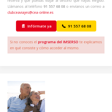
reserva y que puedas viajar al destino que hayas elegido.
Llámanos al teléfono
91 557 68 08
o envíanos un correo a
clubceaviajes@cea-online.es
📄
📞
Infórmate ya
91 557 68 08
Si no conoces el
programa del IMSERSO
te explicamos
en qué consiste y cómo acceder al mismo.