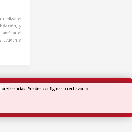
 realizar el
ubilación
, y
anificar el
s ayuden a
igo
s preferencias. Puedes configurar o rechazar la