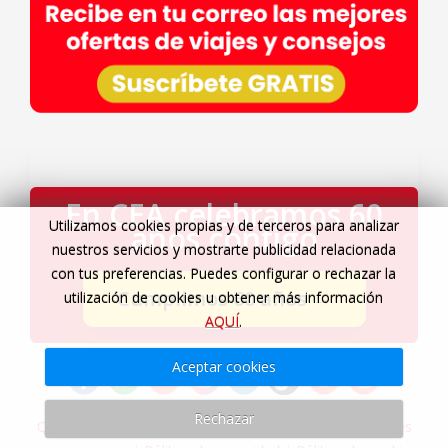
En CEA celebramos 60
Utilizamos cookies propias y de terceros para analizar
años contigo
nuestros servicios y mostrarte publicidad relacionada
con tus preferencias. Puedes configurar o rechazar la
Cumplimos 60 años
→
utilización de cookies u obtener más información
AQUÍ
.
Aceptar cookies
Rechazar
Quiénes somos
|
Servicios Viajes CEA
|
Agencia de viajes