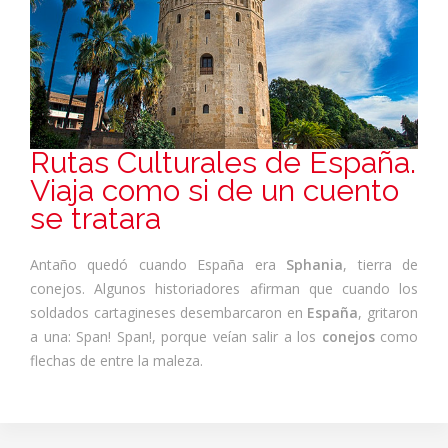
Rutas Culturales de España.
Viaja como si de un cuento
se tratara
Antaño quedó cuando España era
Sphania
, tierra de
conejos. Algunos historiadores afirman que cuando los
soldados cartagineses desembarcaron en
España
, gritaron
a una: Span! Span!, porque veían salir a los
conejos
como
flechas de entre la maleza.