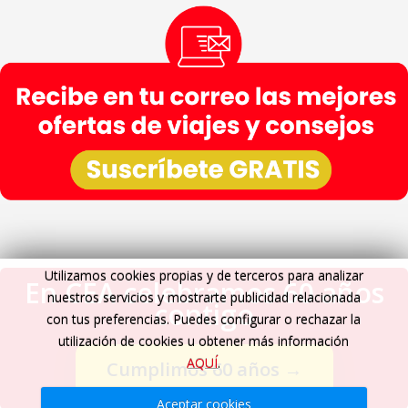
Utilizamos cookies propias y de terceros para analizar
En CEA celebramos 60 años
nuestros servicios y mostrarte publicidad relacionada
contigo
con tus preferencias. Puedes configurar o rechazar la
utilización de cookies u obtener más información
AQUÍ
.
Cumplimos 60 años
→
Aceptar cookies