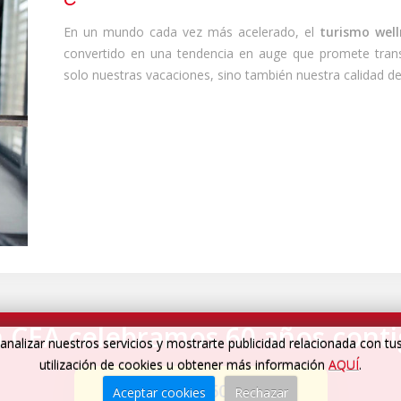
En un mundo cada vez más acelerado, el
turismo well
convertido en una tendencia en auge que promete tran
solo nuestras vacaciones, sino también nuestra calidad de
 CEA celebramos 60 años cont
analizar nuestros servicios y mostrarte publicidad relacionada con tu
utilización de cookies u obtener más información
AQUÍ
.
Cumplimos 60 años
→
Aceptar cookies
Rechazar