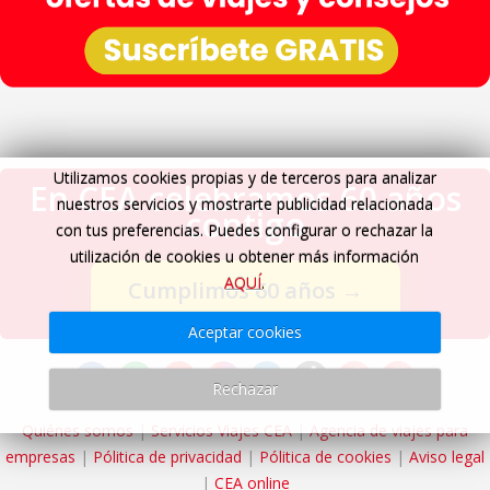
Utilizamos cookies propias y de terceros para analizar
En CEA celebramos 60 años
nuestros servicios y mostrarte publicidad relacionada
contigo
con tus preferencias. Puedes configurar o rechazar la
utilización de cookies u obtener más información
AQUÍ
.
Cumplimos 60 años
→
Aceptar cookies
Rechazar
Quiénes somos
|
Servicios Viajes CEA
|
Agencia de viajes para
empresas
|
Pólitica de privacidad
|
Pólitica de cookies
|
Aviso legal
|
CEA online