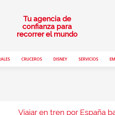
Tu agencia de
confianza para
recorrer el mundo
RALES
CRUCEROS
DISNEY
SERVICIOS
EM
Viajar en tren por España b