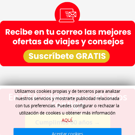
Utilizamos cookies propias y de terceros para analizar
En CEA celebramos 60 años
nuestros servicios y mostrarte publicidad relacionada
contigo
con tus preferencias. Puedes configurar o rechazar la
utilización de cookies u obtener más información
AQUÍ
.
Cumplimos 60 años
→
Aceptar cookies