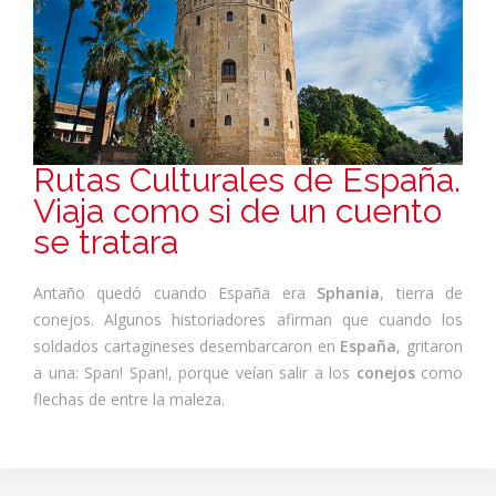
Rutas Culturales de España.
Viaja como si de un cuento
se tratara
Antaño quedó cuando España era
Sphania
, tierra de
conejos. Algunos historiadores afirman que cuando los
soldados cartagineses desembarcaron en
España
, gritaron
a una: Span! Span!, porque veían salir a los
conejos
como
flechas de entre la maleza.