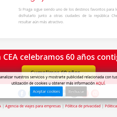
Si Praga sigue siendo uno de los destinos favoritos para l
disfrutarlo junto a otras ciudades de la república C
resultar aún más atractivo.
 CEA celebramos 60 años cont
Cumplimos 60 años
→
analizar nuestros servicios y mostrarte publicidad relacionada con tu
utilización de cookies u obtener más información
AQUÍ
.
Aceptar cookies
Rechazar
A
|
Agencia de viajes para empresas
|
Pólitica de privacidad
|
Pólitic