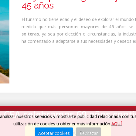
45 años
El turismo no tiene edad y el deseo de explorar el mundo
medida que más
personas mayores de 45 añ
os se 
solteras
, ya sea por elección o circunstancias, la industr
ha comenzado a adaptarse a sus necesidades y deseos es
 CEA celebramos 60 años cont
analizar nuestros servicios y mostrarte publicidad relacionada con tu
utilización de cookies u obtener más información
AQUÍ
.
Cumplimos 60 años
→
Aceptar cookies
Rechazar