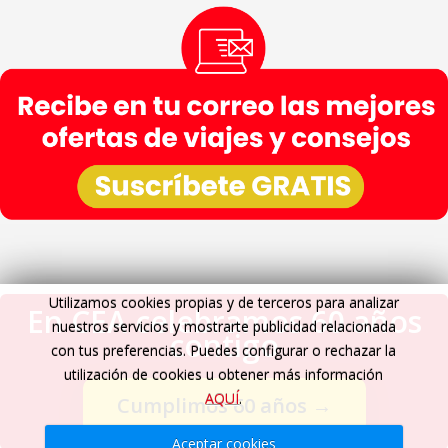
Utilizamos cookies propias y de terceros para analizar
En CEA celebramos 60 años
nuestros servicios y mostrarte publicidad relacionada
contigo
con tus preferencias. Puedes configurar o rechazar la
utilización de cookies u obtener más información
AQUÍ
.
Cumplimos 60 años
→
Aceptar cookies