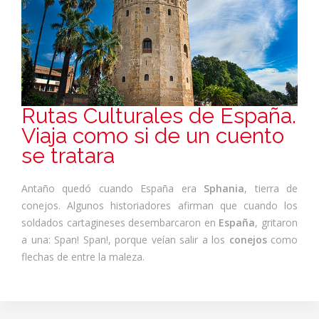
Rutas Culturales de España.
Viaja como si de un cuento
se tratara
Antaño quedó cuando España era
Sphania
, tierra de
conejos. Algunos historiadores afirman que cuando los
soldados cartagineses desembarcaron en
España
, gritaron
a una: Span! Span!, porque veían salir a los
conejos
como
flechas de entre la maleza.