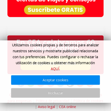
En CEA celebramos 60
Utilizamos cookies propias y de terceros para analizar
años contigo
nuestros servicios y mostrarte publicidad relacionada
con tus preferencias. Puedes configurar o rechazar la
Cumplimos 60 años
→
utilización de cookies u obtener más información
AQUÍ
.
Aceptar cookies
Rechazar
Quiénes somos
|
Servicios Viajes CEA
|
Agencia de viajes
para empresas
|
Pólitica de privacidad
|
Pólitica de cookies
|
Aviso legal
|
CEA online