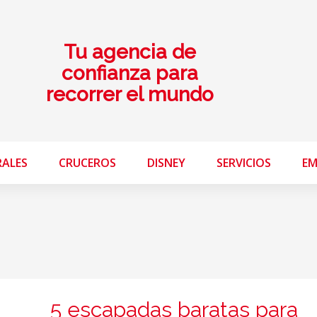
Tu agencia de
confianza para
recorrer el mundo
RALES
CRUCEROS
DISNEY
SERVICIOS
EM
5 escapadas baratas para