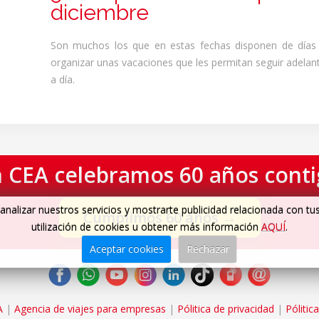
diciembre
Son muchos los que en estas fechas disponen de días 
organizar unas vacaciones que les permitan seguir adelant
a día.
 CEA celebramos 60 años cont
analizar nuestros servicios y mostrarte publicidad relacionada con tu
Cumplimos 60 años
→
utilización de cookies u obtener más información
AQUÍ
.
Aceptar cookies
Rechazar
A
|
Agencia de viajes para empresas
|
Pólitica de privacidad
|
Pólitic