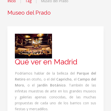
Inicio
Tag
Museo del Prado
Museo del Prado
Qué ver en Madrid
Podríamos hablar de la belleza del
Parque del
Retiro
en otoño, o el del
Capricho
, el
Campo del
Moro
, o el
Jardín Botánico
. También de las
infinitas muestras de arte en los grandes museos
y galerías apenas conocidas, de las muchas
propuestas de cada uno de los barrios con sus
fiestas y mercadillos.