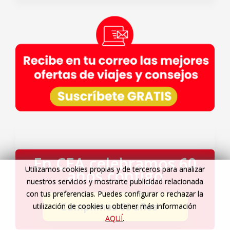
En CEA celebramos 60
Utilizamos cookies propias y de terceros para analizar
años contigo
nuestros servicios y mostrarte publicidad relacionada
con tus preferencias. Puedes configurar o rechazar la
Cumplimos 60 años
→
utilización de cookies u obtener más información
AQUÍ
.