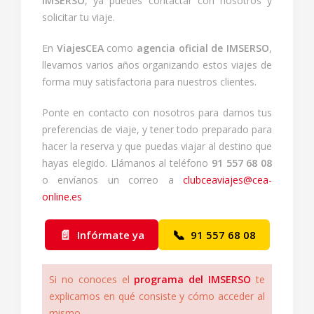
IMSERSO
, ya puedes contactar con nosotros y
solicitar tu viaje.
En
ViajesCEA
como
agencia oficial de IMSERSO
,
llevamos varios años organizando estos viajes de
forma muy satisfactoria para nuestros clientes.
Ponte en contacto con nosotros para darnos tus
preferencias de viaje, y tener todo preparado para
hacer la reserva y que puedas viajar al destino que
hayas elegido. Llámanos al teléfono
91 557 68 08
o envíanos un correo a
clubceaviajes@cea-
online.es
📄
📞
Infórmate ya
91 557 68 08
Si no conoces el
programa del IMSERSO
te
explicamos en qué consiste y cómo acceder al
mismo.