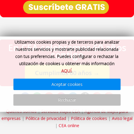
Utilizamos cookies propias y de terceros para analizar
En CEA celebramos 60 años
nuestros servicios y mostrarte publicidad relacionada
contigo
con tus preferencias. Puedes configurar o rechazar la
utilización de cookies u obtener más información
AQUÍ
.
Cumplimos 60 años
→
Aceptar cookies
Rechazar
Quiénes somos
|
Servicios Viajes CEA
|
Agencia de viajes para
empresas
|
Pólitica de privacidad
|
Pólitica de cookies
|
Aviso legal
|
CEA online