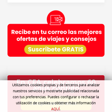
En CEA celebramos 60
Utilizamos cookies propias y de terceros para analizar
años contigo
nuestros servicios y mostrarte publicidad relacionada
con tus preferencias. Puedes configurar o rechazar la
Cumplimos 60 años
→
utilización de cookies u obtener más información
AQUÍ
.