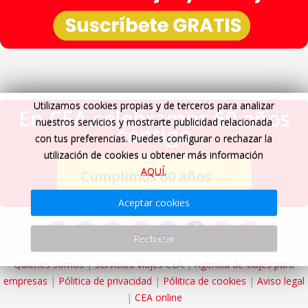
Utilizamos cookies propias y de terceros para analizar
En CEA celebramos 60 años
nuestros servicios y mostrarte publicidad relacionada
contigo
con tus preferencias. Puedes configurar o rechazar la
utilización de cookies u obtener más información
AQUÍ
.
Cumplimos 60 años
→
Aceptar cookies
Rechazar
Quiénes somos
|
Servicios Viajes CEA
|
Agencia de viajes para
empresas
|
Pólitica de privacidad
|
Pólitica de cookies
|
Aviso legal
|
CEA online