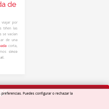
da de
viajar por
 tiñen las
s se vacían
tar de una
pada
corta,
tamos
cinco
al.
igo
s preferencias. Puedes configurar o rechazar la