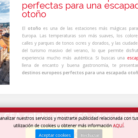
perfectas para una escapa
otoño
El
otoño
es una de las estaciones más mágicas para 
Europa. Las temperaturas son más suaves, los colores
calles y parques de tonos ocres y dorados, y las ciudade
del turismo masivo del verano, lo que permite disfru
experiencia mucho más auténtica. Si buscas una
esca
llena de encanto y buena gastronomía, te presen
destinos europeos perfectos para una escapada otoñ
 CEA celebramos 60 años cont
analizar nuestros servicios y mostrarte publicidad relacionada con tu
utilización de cookies u obtener más información
AQUÍ
.
Cumplimos 60 años
→
Aceptar cookies
Rechazar