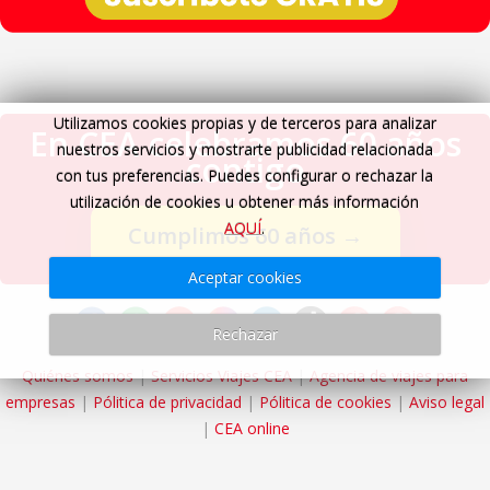
Utilizamos cookies propias y de terceros para analizar
En CEA celebramos 60 años
nuestros servicios y mostrarte publicidad relacionada
contigo
con tus preferencias. Puedes configurar o rechazar la
utilización de cookies u obtener más información
AQUÍ
.
Cumplimos 60 años
→
Aceptar cookies
Rechazar
Quiénes somos
|
Servicios Viajes CEA
|
Agencia de viajes para
empresas
|
Pólitica de privacidad
|
Pólitica de cookies
|
Aviso legal
|
CEA online