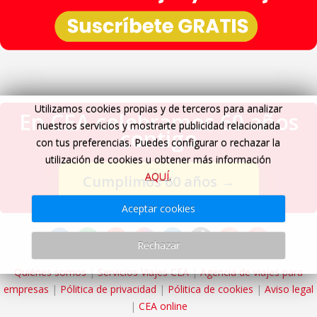
Utilizamos cookies propias y de terceros para analizar
En CEA celebramos 60 años
nuestros servicios y mostrarte publicidad relacionada
contigo
con tus preferencias. Puedes configurar o rechazar la
utilización de cookies u obtener más información
AQUÍ
.
Cumplimos 60 años
→
Aceptar cookies
Rechazar
Quiénes somos
|
Servicios Viajes CEA
|
Agencia de viajes para
empresas
|
Pólitica de privacidad
|
Pólitica de cookies
|
Aviso legal
|
CEA online