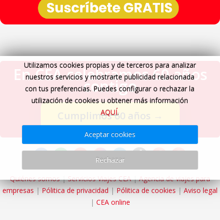
Utilizamos cookies propias y de terceros para analizar
En CEA celebramos 60 años
nuestros servicios y mostrarte publicidad relacionada
contigo
con tus preferencias. Puedes configurar o rechazar la
utilización de cookies u obtener más información
AQUÍ
.
Cumplimos 60 años
→
Aceptar cookies
Rechazar
Quiénes somos
|
Servicios Viajes CEA
|
Agencia de viajes para
empresas
|
Pólitica de privacidad
|
Pólitica de cookies
|
Aviso legal
|
CEA online