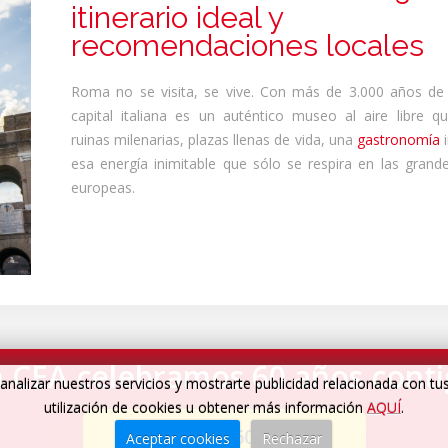
itinerario ideal y
recomendaciones locales
Roma no se visita, se vive. Con más de 3.000 años de h
capital italiana es un auténtico museo al aire libre 
ruinas milenarias, plazas llenas de vida, una
gastronomía
i
esa energía inimitable que sólo se respira en las grand
europeas.
 CEA celebramos 60 años cont
analizar nuestros servicios y mostrarte publicidad relacionada con tu
utilización de cookies u obtener más información
AQUÍ
.
Cumplimos 60 años
→
Aceptar cookies
Rechazar