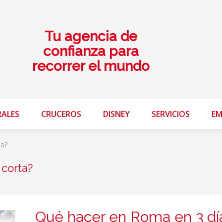
Tu agencia de
confianza para
recorrer el mundo
RALES
CRUCEROS
DISNEY
SERVICIOS
EM
ta?
corta?
Qué hacer en Roma en 3 dí