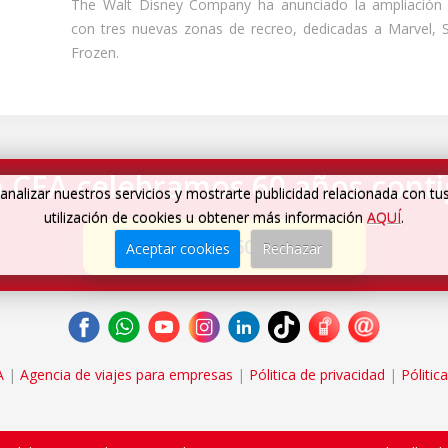
The Walt Disney Company ha anunciado la ampliación 
con tres nuevas zonas de recreo, dedicadas a Marvel, 
Frozen.
 CEA celebramos 60 años cont
analizar nuestros servicios y mostrarte publicidad relacionada con tu
utilización de cookies u obtener más información
AQUÍ
.
Cumplimos 60 años
→
Aceptar cookies
Rechazar
A
|
Agencia de viajes para empresas
|
Pólitica de privacidad
|
Pólitic