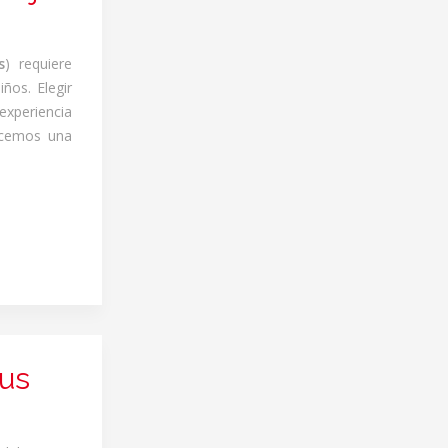
s
) requiere
iños. Elegir
experiencia
recemos una
sus