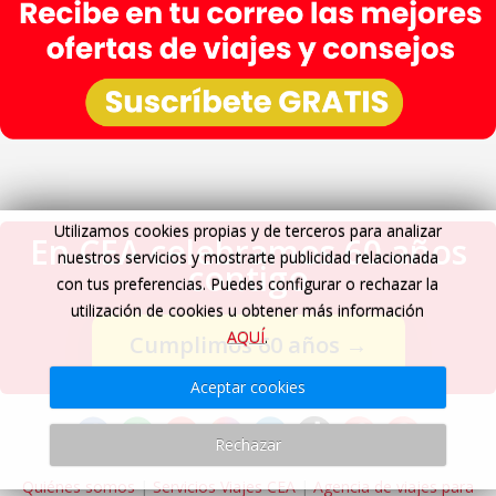
Utilizamos cookies propias y de terceros para analizar
En CEA celebramos 60 años
nuestros servicios y mostrarte publicidad relacionada
contigo
con tus preferencias. Puedes configurar o rechazar la
utilización de cookies u obtener más información
AQUÍ
.
Cumplimos 60 años
→
Aceptar cookies
Rechazar
Quiénes somos
|
Servicios Viajes CEA
|
Agencia de viajes para