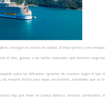
ial
es conseguir un crucero de calidad, al mejor precio y con ventajas 
do el año, gracias a las tarifas especiales que tenemos negocia
sejarán sobre las diferentes opciones de cruceros según el tipo d
.), las mejores fechas para viajar, excursiones, actividades que se re
crucero hay que tener en cuenta diversos servicios combinados: vu
.