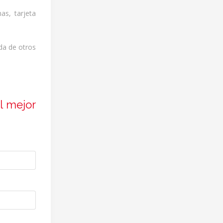
as, tarjeta
da de otros
l mejor