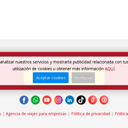
 CEA celebramos 60 años cont
analizar nuestros servicios y mostrarte publicidad relacionada con tu
utilización de cookies u obtener más información
AQUÍ
.
Cumplimos 60 años
→
Aceptar cookies
Rechazar
A
|
Agencia de viajes para empresas
|
Pólitica de privacidad
|
Pólitic