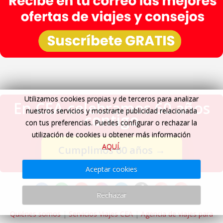
Utilizamos cookies propias y de terceros para analizar
En CEA celebramos 60 años
nuestros servicios y mostrarte publicidad relacionada
contigo
con tus preferencias. Puedes configurar o rechazar la
utilización de cookies u obtener más información
AQUÍ
.
Cumplimos 60 años
→
Aceptar cookies
Rechazar
Quiénes somos
|
Servicios Viajes CEA
|
Agencia de viajes para