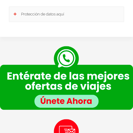
Protección de datos aquí
Responsable
: Club Europeo de Automovilistas Viajes, S.A. como responsable de esta
web.
Finalidad de la recogida y tratamiento de los datos personales
: Dar respuesta a la
consulta planteada.
Legitimación
: Consentimiento del interesado.
Destinatarios
: Plataforma de Mail marketing-Empresas del grupo CEA.
Información adicional
: En la
Política de Privacidad
de VIAJESCEA encontrarás
información adicional sobre la recopilación y el uso de su información personal por parte
de VIAJESCEA, incluida información sobre acceso, conservación, rectificación, eliminación,
seguridad y otros temas.