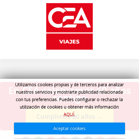
Utilizamos cookies propias y de terceros para analizar
En CEA celebramos 60 años
nuestros servicios y mostrarte publicidad relacionada
contigo
con tus preferencias. Puedes configurar o rechazar la
utilización de cookies u obtener más información
AQUÍ
.
Cumplimos 60 años
→
Aceptar cookies