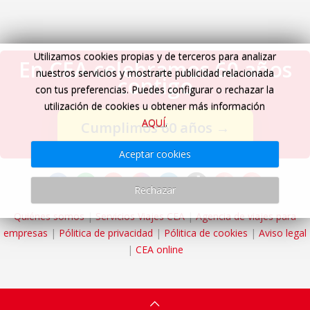
Utilizamos cookies propias y de terceros para analizar
En CEA celebramos 60 años
nuestros servicios y mostrarte publicidad relacionada
contigo
con tus preferencias. Puedes configurar o rechazar la
utilización de cookies u obtener más información
AQUÍ
.
Cumplimos 60 años
→
Aceptar cookies
Rechazar
Quiénes somos
|
Servicios Viajes CEA
|
Agencia de viajes para
empresas
|
Pólitica de privacidad
|
Pólitica de cookies
|
Aviso legal
|
CEA online