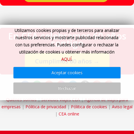
Utilizamos cookies propias y de terceros para analizar
En CEA celebramos 60 años
nuestros servicios y mostrarte publicidad relacionada
contigo
con tus preferencias. Puedes configurar o rechazar la
utilización de cookies u obtener más información
AQUÍ
.
Cumplimos 60 años
→
Aceptar cookies
Rechazar
Quiénes somos
|
Servicios Viajes CEA
|
Agencia de viajes para
empresas
|
Pólitica de privacidad
|
Pólitica de cookies
|
Aviso legal
|
CEA online