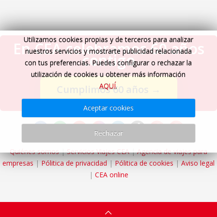
Utilizamos cookies propias y de terceros para analizar
En CEA celebramos 60 años
nuestros servicios y mostrarte publicidad relacionada
contigo
con tus preferencias. Puedes configurar o rechazar la
utilización de cookies u obtener más información
AQUÍ
.
Cumplimos 60 años
→
Aceptar cookies
Rechazar
Quiénes somos
|
Servicios Viajes CEA
|
Agencia de viajes para
empresas
|
Pólitica de privacidad
|
Pólitica de cookies
|
Aviso legal
|
CEA online