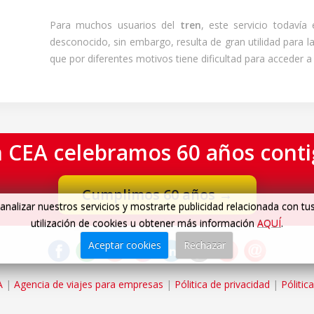
Para muchos usuarios del
tren
, este servicio todavía
desconocido, sin embargo, resulta de gran utilidad para l
que por diferentes motivos tiene dificultad para acceder a 
 CEA celebramos 60 años cont
Cumplimos 60 años
→
analizar nuestros servicios y mostrarte publicidad relacionada con tu
utilización de cookies u obtener más información
AQUÍ
.
Aceptar cookies
Rechazar
A
|
Agencia de viajes para empresas
|
Pólitica de privacidad
|
Pólitic