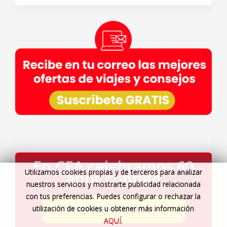
En CEA celebramos 60
Utilizamos cookies propias y de terceros para analizar
años contigo
nuestros servicios y mostrarte publicidad relacionada
con tus preferencias. Puedes configurar o rechazar la
Cumplimos 60 años
→
utilización de cookies u obtener más información
AQUÍ
.