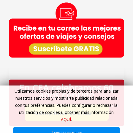
En CEA celebramos 60
Utilizamos cookies propias y de terceros para analizar
años contigo
nuestros servicios y mostrarte publicidad relacionada
con tus preferencias. Puedes configurar o rechazar la
Cumplimos 60 años
→
utilización de cookies u obtener más información
AQUÍ
.
Aceptar cookies