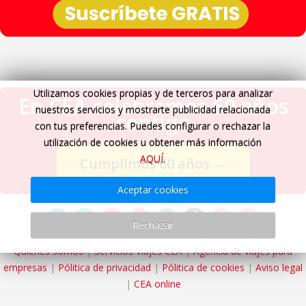
Utilizamos cookies propias y de terceros para analizar
En CEA celebramos 60 años
nuestros servicios y mostrarte publicidad relacionada
contigo
con tus preferencias. Puedes configurar o rechazar la
utilización de cookies u obtener más información
AQUÍ
.
Cumplimos 60 años
→
Aceptar cookies
Rechazar
Quiénes somos
|
Servicios Viajes CEA
|
Agencia de viajes para
empresas
|
Pólitica de privacidad
|
Pólitica de cookies
|
Aviso legal
|
CEA online